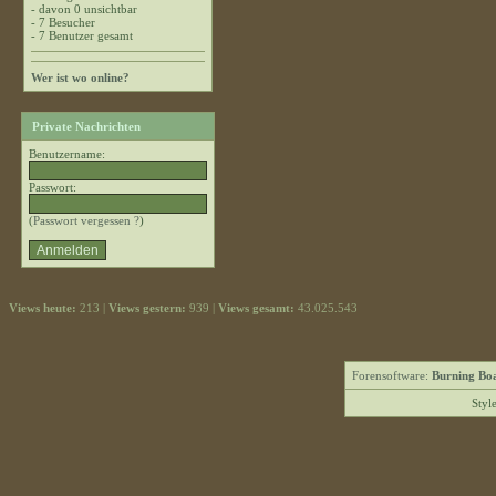
- davon 0 unsichtbar
- 7 Besucher
- 7 Benutzer gesamt
Wer ist wo online?
Private Nachrichten
Benutzername:
Passwort:
(
Passwort vergessen ?
)
Views heute:
213 |
Views gestern:
939 |
Views gesamt:
43.025.543
Forensoftware:
Burning Boa
Styl