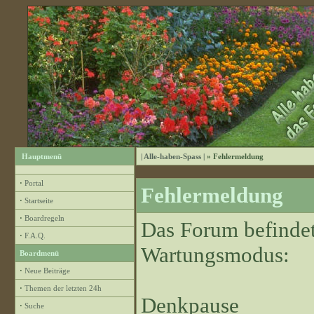
Hauptmenü
| Alle-haben-Spass |
» Fehlermeldung
·
Portal
Fehlermeldung
·
Startseite
·
Boardregeln
Das Forum befindet
·
F.A.Q.
Wartungsmodus:
Boardmenü
·
Neue Beiträge
·
Themen der letzten 24h
Denkpause
·
Suche