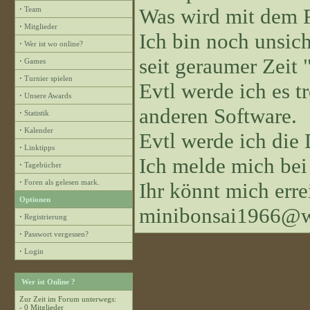
Was wird mit dem 
·
Team
·
Mitglieder
Ich bin noch unsiche
·
Wer ist wo online?
seit geraumer Zeit "
·
Games
·
Turnier spielen
Evtl werde ich es 
·
Unsere Awards
anderen Software.
·
Statistik
·
Kalender
Evtl werde ich die
·
Linktipps
Ich melde mich bei
·
Tagebücher
·
Foren als gelesen mark.
Ihr könnt mich erre
Optionen
minibonsai1966@w
·
Registrierung
·
Passwort vergessen?
·
Login
Wer ist Online ?
Zur Zeit im Forum unterwegs:
- 0 Mitglieder