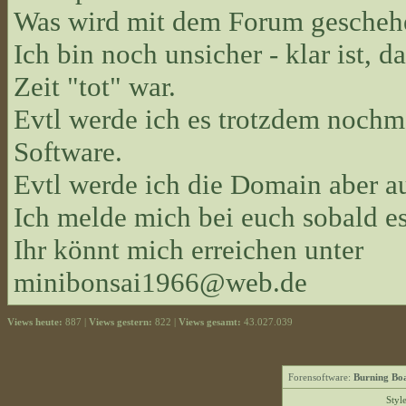
Was wird mit dem Forum gescheh
Ich bin noch unsicher - klar ist, d
Zeit "tot" war.
Evtl werde ich es trotzdem nochma
Software.
Evtl werde ich die Domain aber 
Ich melde mich bei euch sobald es
Ihr könnt mich erreichen unter
minibonsai1966@web.de
Views heute:
887 |
Views gestern:
822 |
Views gesamt:
43.027.039
Forensoftware:
Burning Boa
Styl