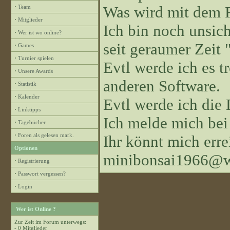
Was wird mit dem 
·
Team
·
Mitglieder
Ich bin noch unsiche
·
Wer ist wo online?
seit geraumer Zeit "
·
Games
·
Turnier spielen
Evtl werde ich es 
·
Unsere Awards
anderen Software.
·
Statistik
·
Kalender
Evtl werde ich die
·
Linktipps
Ich melde mich bei
·
Tagebücher
·
Foren als gelesen mark.
Ihr könnt mich erre
Optionen
minibonsai1966@w
·
Registrierung
·
Passwort vergessen?
·
Login
Wer ist Online ?
Zur Zeit im Forum unterwegs:
- 0 Mitglieder