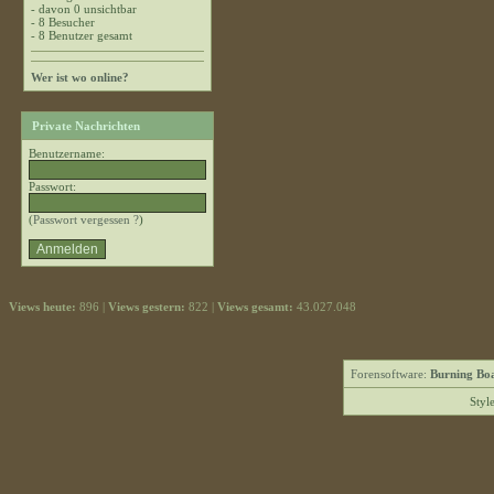
- davon 0 unsichtbar
- 8 Besucher
- 8 Benutzer gesamt
Wer ist wo online?
Private Nachrichten
Benutzername:
Passwort:
(
Passwort vergessen ?
)
Views heute:
896 |
Views gestern:
822 |
Views gesamt:
43.027.048
Forensoftware:
Burning Boa
Styl