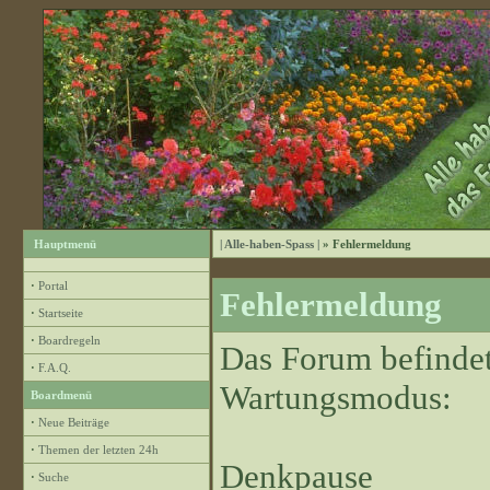
Hauptmenü
| Alle-haben-Spass |
» Fehlermeldung
·
Portal
Fehlermeldung
·
Startseite
·
Boardregeln
Das Forum befindet
·
F.A.Q.
Wartungsmodus:
Boardmenü
·
Neue Beiträge
·
Themen der letzten 24h
Denkpause
·
Suche