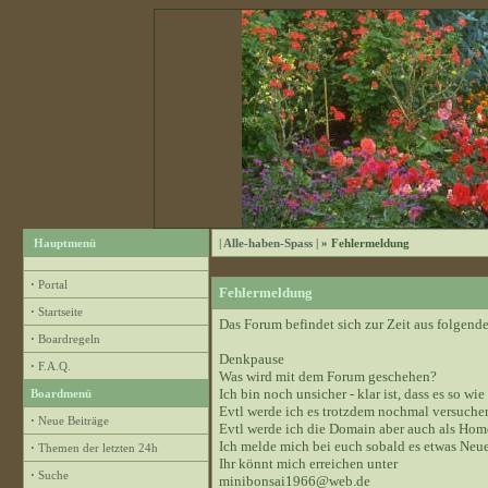
Hauptmenü
| Alle-haben-Spass |
» Fehlermeldung
·
Portal
Fehlermeldung
·
Startseite
Das Forum befindet sich zur Zeit aus folge
·
Boardregeln
Denkpause
·
F.A.Q.
Was wird mit dem Forum geschehen?
Ich bin noch unsicher - klar ist, dass es so wie
Boardmenü
Evtl werde ich es trotzdem nochmal versuchen
·
Neue Beiträge
Evtl werde ich die Domain aber auch als Hom
Ich melde mich bei euch sobald es etwas Neue
·
Themen der letzten 24h
Ihr könnt mich erreichen unter
·
Suche
minibonsai1966@web.de