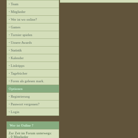
·
Team
·
Mitglieder
·
Wer ist wo online?
·
Games
·
Turnier spielen
·
Unsere Awards
·
Statistik
·
Kalender
·
Linktipps
·
Tagebücher
·
Foren als gelesen mark.
Optionen
·
Registrierung
·
Passwort vergessen?
·
Login
Wer ist Online ?
Zur Zeit im Forum unterwegs:
- 0 Mitglieder