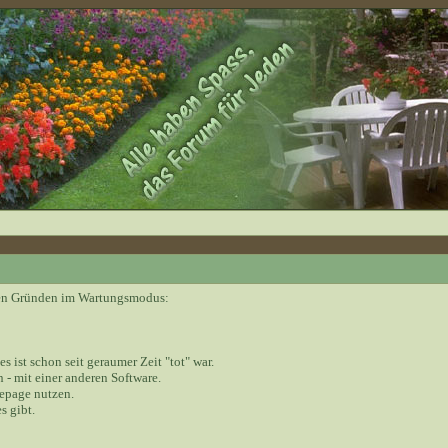
nden Gründen im Wartungsmodus:
 es ist schon seit geraumer Zeit "tot" war.
 - mit einer anderen Software.
epage nutzen.
s gibt.