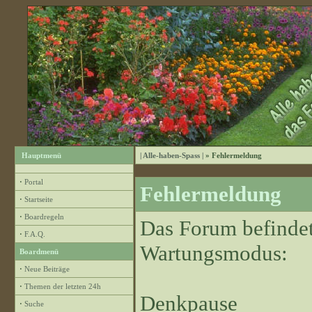
Hauptmenü
| Alle-haben-Spass |
» Fehlermeldung
·
Portal
Fehlermeldung
·
Startseite
·
Boardregeln
Das Forum befindet
·
F.A.Q.
Wartungsmodus:
Boardmenü
·
Neue Beiträge
·
Themen der letzten 24h
Denkpause
·
Suche