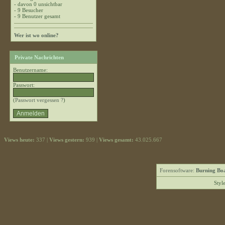
- davon 0 unsichtbar
- 9 Besucher
- 9 Benutzer gesamt
Wer ist wo online?
Private Nachrichten
Benutzername:
Passwort:
(
Passwort vergessen ?
)
Views heute:
337 |
Views gestern:
939 |
Views gesamt:
43.025.667
Forensoftware:
Burning Boa
Styl