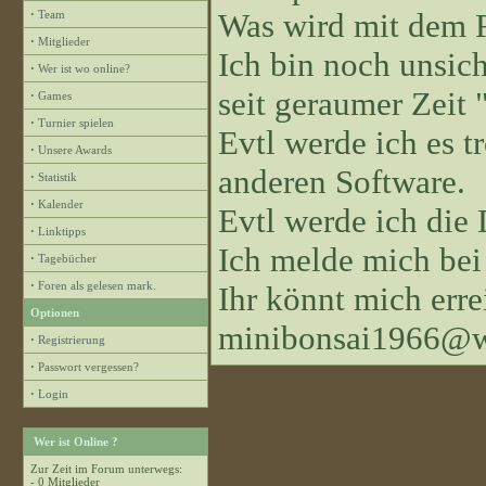
Was wird mit dem 
·
Team
·
Mitglieder
Ich bin noch unsiche
·
Wer ist wo online?
seit geraumer Zeit "
·
Games
·
Turnier spielen
Evtl werde ich es 
·
Unsere Awards
anderen Software.
·
Statistik
·
Kalender
Evtl werde ich die
·
Linktipps
Ich melde mich bei
·
Tagebücher
·
Foren als gelesen mark.
Ihr könnt mich erre
Optionen
minibonsai1966@w
·
Registrierung
·
Passwort vergessen?
·
Login
Wer ist Online ?
Zur Zeit im Forum unterwegs:
- 0 Mitglieder