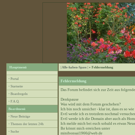
Hauptmenü
| Alle-haben-Spass |
» Fehlermeldung
·
Portal
Fehlermeldung
·
Startseite
Das Forum befindet sich zur Zeit aus folge
·
Boardregeln
Denkpause
·
F.A.Q.
Was wird mit dem Forum geschehen?
Ich bin noch unsicher - klar ist, dass es so wie
Boardmenü
Evtl werde ich es trotzdem nochmal versuchen
·
Neue Beiträge
Evtl werde ich die Domain aber auch als Hom
Ich melde mich bei euch sobald es etwas Neue
·
Themen der letzten 24h
Ihr könnt mich erreichen unter
·
Suche
minibonsai1966@web.de