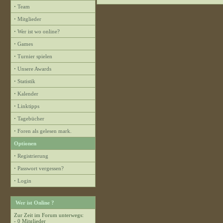
·
Team
·
Mitglieder
·
Wer ist wo online?
·
Games
·
Turnier spielen
·
Unsere Awards
·
Statistik
·
Kalender
·
Linktipps
·
Tagebücher
·
Foren als gelesen mark.
Optionen
·
Registrierung
·
Passwort vergessen?
·
Login
Wer ist Online ?
Zur Zeit im Forum unterwegs:
- 0 Mitglieder