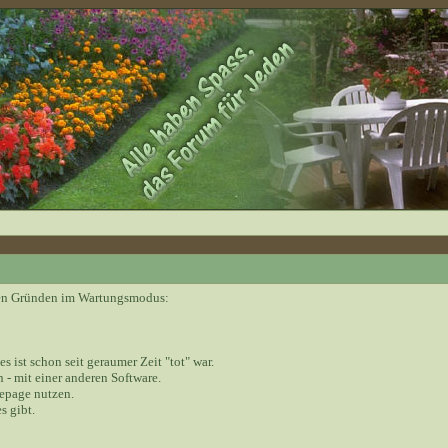
nden Gründen im Wartungsmodus:
 es ist schon seit geraumer Zeit "tot" war.
 - mit einer anderen Software.
epage nutzen.
s gibt.