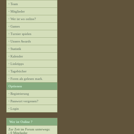
·
Team
·
Mitglieder
·
Wer ist wo online?
·
Games
·
Turnier spielen
·
Unsere Awards
·
Statistik
·
Kalender
·
Linktipps
·
Tagebücher
·
Foren als gelesen mark.
Optionen
·
Registrierung
·
Passwort vergessen?
·
Login
Wer ist Online ?
Zur Zeit im Forum unterwegs:
- 0 Mitglieder