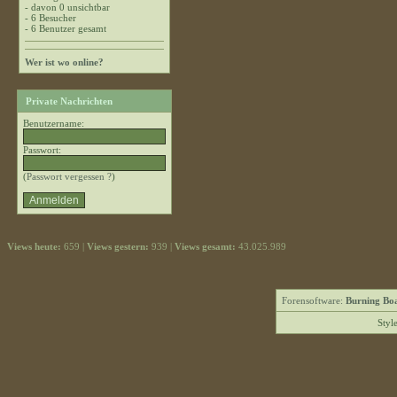
- davon 0 unsichtbar
- 6 Besucher
- 6 Benutzer gesamt
Wer ist wo online?
Private Nachrichten
Benutzername:
Passwort:
(
Passwort vergessen ?
)
Views heute:
659 |
Views gestern:
939 |
Views gesamt:
43.025.989
Forensoftware:
Burning Boa
Styl