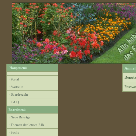
Hauptmenü
Anmel
Benutz
·
Portal
Passwo
·
Startseite
·
Boardregeln
·
F.A.Q.
Boardmenü
·
Neue Beiträge
·
Themen der letzten 24h
·
Suche