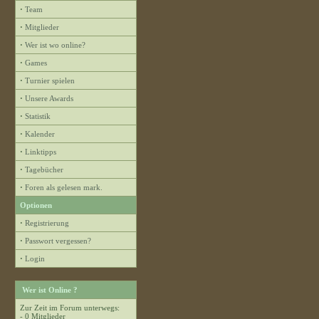
·
Team
·
Mitglieder
·
Wer ist wo online?
·
Games
·
Turnier spielen
·
Unsere Awards
·
Statistik
·
Kalender
·
Linktipps
·
Tagebücher
·
Foren als gelesen mark.
Optionen
·
Registrierung
·
Passwort vergessen?
·
Login
Wer ist Online ?
Zur Zeit im Forum unterwegs:
- 0 Mitglieder