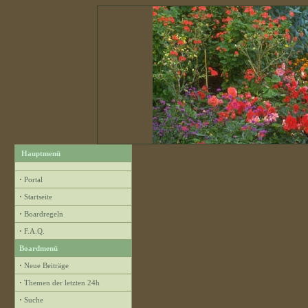
Hauptmenü
·
Portal
·
Startseite
·
Boardregeln
·
F.A.Q.
Boardmenü
·
Neue Beiträge
·
Themen der letzten 24h
·
Suche