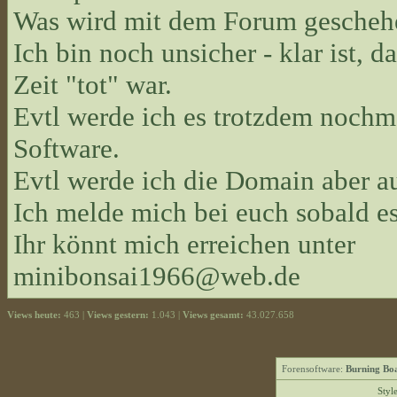
Was wird mit dem Forum gescheh
Ich bin noch unsicher - klar ist, d
Zeit "tot" war.
Evtl werde ich es trotzdem nochma
Software.
Evtl werde ich die Domain aber 
Ich melde mich bei euch sobald es
Ihr könnt mich erreichen unter
minibonsai1966@web.de
Views heute:
463 |
Views gestern:
1.043 |
Views gesamt:
43.027.658
Forensoftware:
Burning Boa
Styl