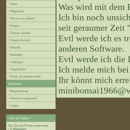
Was wird mit dem 
·
Team
·
Mitglieder
Ich bin noch unsiche
·
Wer ist wo online?
seit geraumer Zeit "
·
Games
·
Turnier spielen
Evtl werde ich es 
·
Unsere Awards
anderen Software.
·
Statistik
·
Kalender
Evtl werde ich die
·
Linktipps
Ich melde mich bei
·
Tagebücher
·
Foren als gelesen mark.
Ihr könnt mich erre
Optionen
minibonsai1966@w
·
Registrierung
·
Passwort vergessen?
·
Login
Wer ist Online ?
Zur Zeit im Forum unterwegs:
- 0 Mitglieder