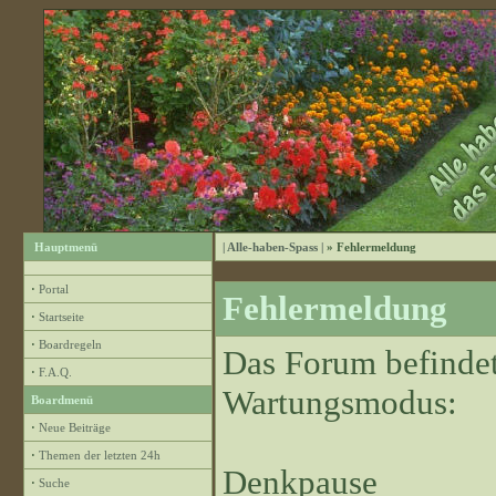
Hauptmenü
| Alle-haben-Spass |
» Fehlermeldung
·
Portal
Fehlermeldung
·
Startseite
·
Boardregeln
Das Forum befindet
·
F.A.Q.
Wartungsmodus:
Boardmenü
·
Neue Beiträge
·
Themen der letzten 24h
Denkpause
·
Suche