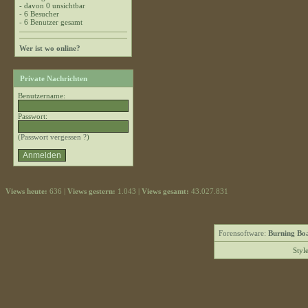
- davon 0 unsichtbar
- 6 Besucher
- 6 Benutzer gesamt
Wer ist wo online?
Private Nachrichten
Benutzername:
Passwort:
(
Passwort vergessen ?
)
Views heute:
636 |
Views gestern:
1.043 |
Views gesamt:
43.027.831
Forensoftware:
Burning Boa
Styl