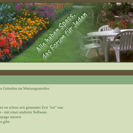
nden Gründen im Wartungsmodus:
 es ist schon seit geraumer Zeit "tot" war.
 - mit einer anderen Software.
epage nutzen.
s gibt.