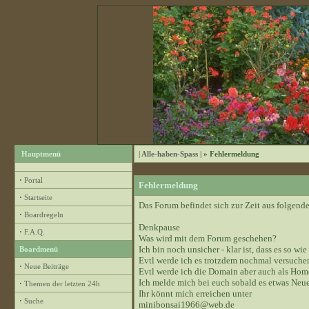
Hauptmenü
| Alle-haben-Spass |
» Fehlermeldung
·
Portal
Fehlermeldung
·
Startseite
Das Forum befindet sich zur Zeit aus folge
·
Boardregeln
Denkpause
·
F.A.Q.
Was wird mit dem Forum geschehen?
Ich bin noch unsicher - klar ist, dass es so wie
Boardmenü
Evtl werde ich es trotzdem nochmal versuchen
·
Neue Beiträge
Evtl werde ich die Domain aber auch als Hom
Ich melde mich bei euch sobald es etwas Neue
·
Themen der letzten 24h
Ihr könnt mich erreichen unter
·
Suche
minibonsai1966@web.de