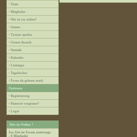
·
Team
·
Mitglieder
·
Wer ist wo online?
·
Games
·
Turnier spielen
·
Unsere Awards
·
Statistik
·
Kalender
·
Linktipps
·
Tagebücher
·
Foren als gelesen mark.
Optionen
·
Registrierung
·
Passwort vergessen?
·
Login
Wer ist Online ?
Zur Zeit im Forum unterwegs:
- 0 Mitglieder