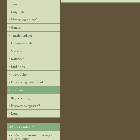
·
Team
·
Mitglieder
·
Wer ist wo online?
·
Games
·
Turnier spielen
·
Unsere Awards
·
Statistik
·
Kalender
·
Linktipps
·
Tagebücher
·
Foren als gelesen mark.
Optionen
·
Registrierung
·
Passwort vergessen?
·
Login
Wer ist Online ?
Zur Zeit im Forum unterwegs:
- 0 Mitglieder