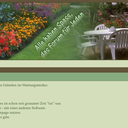
nden Gründen im Wartungsmodus:
 es ist schon seit geraumer Zeit "tot" war.
 - mit einer anderen Software.
epage nutzen.
s gibt.