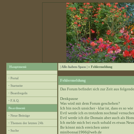
Hauptmenü
| Alle-haben-Spass |
» Fehlermeldung
·
Portal
Fehlermeldung
·
Startseite
Das Forum befindet sich zur Zeit aus folge
·
Boardregeln
Denkpause
·
F.A.Q.
Was wird mit dem Forum geschehen?
Ich bin noch unsicher - klar ist, dass es so wie
Boardmenü
Evtl werde ich es trotzdem nochmal versuchen
·
Neue Beiträge
Evtl werde ich die Domain aber auch als Hom
Ich melde mich bei euch sobald es etwas Neue
·
Themen der letzten 24h
Ihr könnt mich erreichen unter
·
Suche
minibonsai1966@web.de