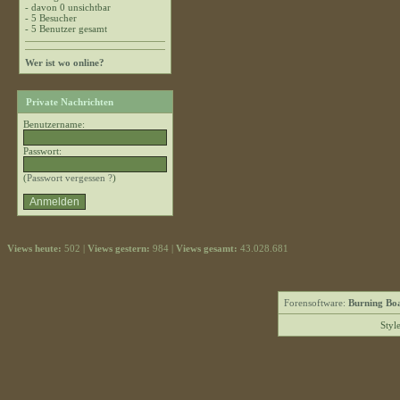
- davon 0 unsichtbar
- 5 Besucher
- 5 Benutzer gesamt
Wer ist wo online?
Private Nachrichten
Benutzername:
Passwort:
(
Passwort vergessen ?
)
Views heute:
502 |
Views gestern:
984 |
Views gesamt:
43.028.681
Forensoftware:
Burning Boa
Styl