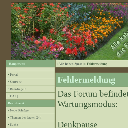
Hauptmenü
| Alle-haben-Spass |
» Fehlermeldung
·
Portal
Fehlermeldung
·
Startseite
·
Boardregeln
Das Forum befindet
·
F.A.Q.
Wartungsmodus:
Boardmenü
·
Neue Beiträge
·
Themen der letzten 24h
Denkpause
·
Suche