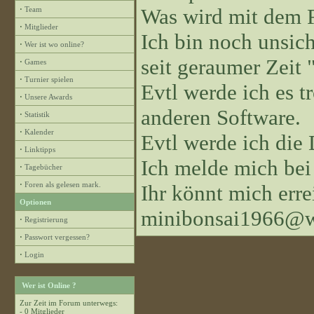
Was wird mit dem 
·
Team
·
Mitglieder
Ich bin noch unsiche
·
Wer ist wo online?
seit geraumer Zeit "
·
Games
·
Turnier spielen
Evtl werde ich es 
·
Unsere Awards
anderen Software.
·
Statistik
·
Kalender
Evtl werde ich die
·
Linktipps
Ich melde mich bei
·
Tagebücher
·
Foren als gelesen mark.
Ihr könnt mich erre
Optionen
minibonsai1966@w
·
Registrierung
·
Passwort vergessen?
·
Login
Wer ist Online ?
Zur Zeit im Forum unterwegs:
- 0 Mitglieder